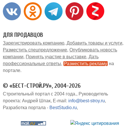
ДЛЯ ПРОДАВЦОВ
Зарегистрировать компанию
Добавить товары и услуги
Разместить спецпредложение
Опубликовать новость
компании
Принять участие в выставке
Дать
профессиональные ответы
Разместить рекламу
на
портале
© «БЕСТ-СТРОЙ.РУ», 2004-2026
Строительный портал с 2004 года.
Руководитель
проекта: Андрей Шпак
E-mail:
info@best-stroy.ru
Разработка портала -
BestStudio.ru