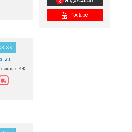
Яндекс.Дзен
Youtube
-XX-XX
il.ru
тниково, 3Ж