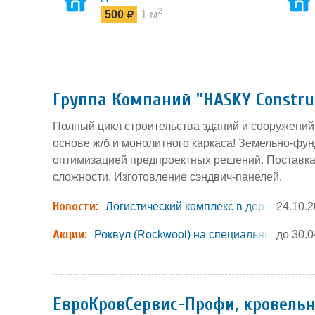
комплекса базы отдыха
2
500
1 м
Группа Компаний "HASKY Constru
Полный цикл строительства зданий и сооружений
основе ж/б и монолитного каркаса! Земельно-фу
оптимизацией предпроектных решений. Поставка
сложности. Изготовление сэндвич-панелей.
Новости:
Логистический комплекс в дер.Есипово,
24.10.
Акции:
Роквул (Rockwool) на специальных услов
до 30.0
ЕвроКровСервис-Профи, кровель