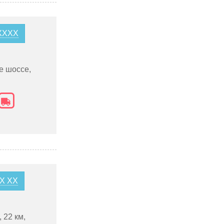
5XXXX
е шоссе,
XX XX
 22 км,