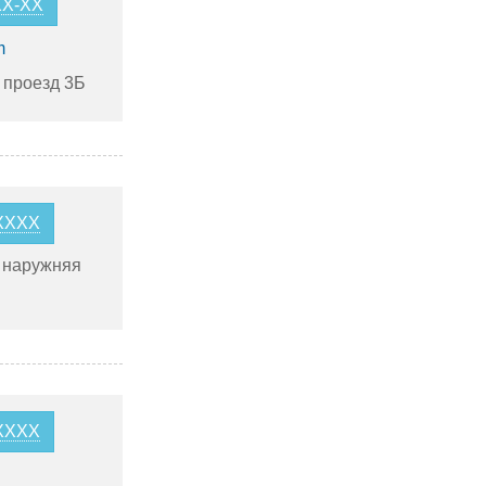
XX-XX
m
 проезд 3Б
5XXXX
 наружняя
1XXXX