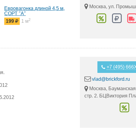
Москва, ул. Промыш
Евровагонка длиной 4,5 м,
СОРТ "А"
2
199
1 м
+7 (495) 66
я.
vlad@brickford.ru
2012
Москва, Бауманская у
стр. 2. БЦВиктория Пл
5.2012