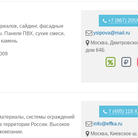
+7 (967) 20
риалов, сайдинг, фасадные
ysipova@mail.ru
. Панели ПВХ, сухие смеси,
 камень
Москва, Дмитровско
дом 64Б
2009
7 (495) 118 
атериалы, системы ограждений
info@effka.ru
а территории России. Высокое
 компании.
Москва, Киевское ш.,