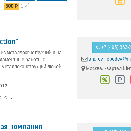
из кровельной плитки
2
500
1 м
ction"
+7 (495) 363
 из металлоконструкций и на
andrey_lebedev@ma
ндаментные работы с
 металлоконструкций любой
Москва, квартал Щи
 Солнечногорского р-на.
2012
иях!
4.2013
ная компания