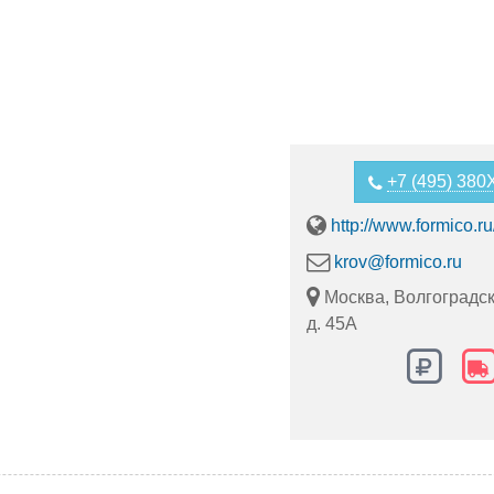
+7 (495) 38
http://www.formico.ru
krov@formico.ru
Москва, Волгоградск
д. 45А