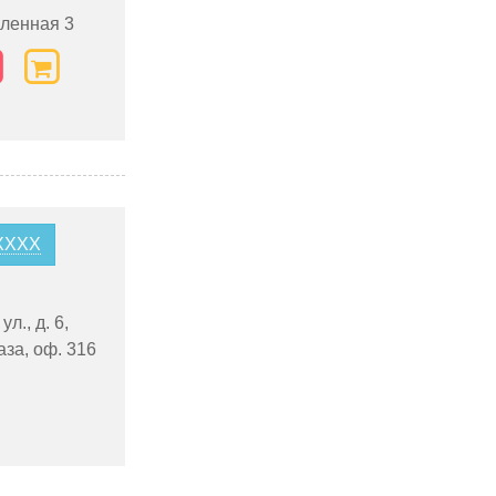
ленная 3
6XXXX
л., д. 6,
аза, оф. 316