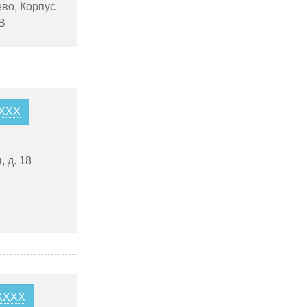
во, Корпус
В
XXXX
, д. 18
0XXXX