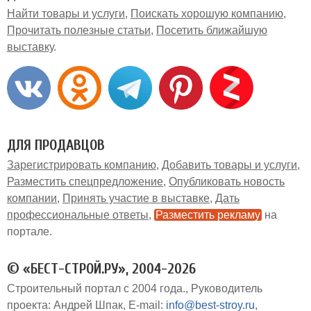
Найти товары и услуги
Поискать хорошую компанию
Прочитать полезные статьи
Посетить ближайшую
выставку
ДЛЯ ПРОДАВЦОВ
Зарегистрировать компанию
Добавить товары и услуги
Разместить спецпредложение
Опубликовать новость
компании
Принять участие в выставке
Дать
профессиональные ответы
Разместить рекламу
на
портале
© «БЕСТ-СТРОЙ.РУ», 2004-2026
Строительный портал с 2004 года.
Руководитель
проекта: Андрей Шпак
E-mail:
info@best-stroy.ru