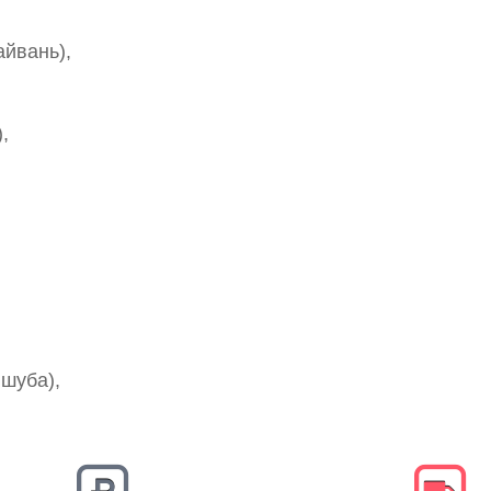
йвань),
,
 шуба),