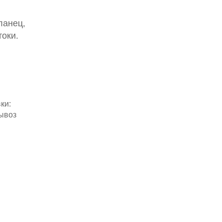
ланец,
токи.
ки:
ывоз