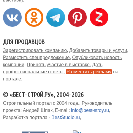
ДЛЯ ПРОДАВЦОВ
Зарегистрировать компанию
Добавить товары и услуги
Разместить спецпредложение
Опубликовать новость
компании
Принять участие в выставке
Дать
профессиональные ответы
Разместить рекламу
на
портале
© «БЕСТ-СТРОЙ.РУ», 2004-2026
Строительный портал с 2004 года.
Руководитель
проекта: Андрей Шпак
E-mail:
info@best-stroy.ru
Разработка портала -
BestStudio.ru