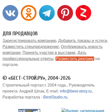
ДЛЯ ПРОДАВЦОВ
Зарегистрировать компанию
Добавить товары и услуги
Разместить спецпредложение
Опубликовать новость
компании
Принять участие в выставке
Дать
профессиональные ответы
Разместить рекламу
на
портале
© «БЕСТ-СТРОЙ.РУ», 2004-2026
Строительный портал с 2004 года.
Руководитель
проекта: Андрей Шпак
E-mail:
info@best-stroy.ru
Разработка портала -
BestStudio.ru