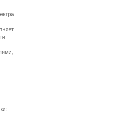
ектра
лняет
ти
лями,
.
ки: