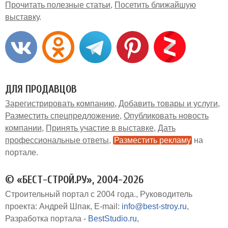
Прочитать полезные статьи
Посетить ближайшую
выставку
ДЛЯ ПРОДАВЦОВ
Зарегистрировать компанию
Добавить товары и услуги
Разместить спецпредложение
Опубликовать новость
компании
Принять участие в выставке
Дать
профессиональные ответы
Разместить рекламу
на
портале
© «БЕСТ-СТРОЙ.РУ», 2004-2026
Строительный портал с 2004 года.
Руководитель
проекта: Андрей Шпак
E-mail:
info@best-stroy.ru
Разработка портала -
BestStudio.ru