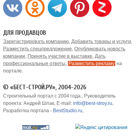
ДЛЯ ПРОДАВЦОВ
Зарегистрировать компанию
Добавить товары и услуги
Разместить спецпредложение
Опубликовать новость
компании
Принять участие в выставке
Дать
профессиональные ответы
Разместить рекламу
на
портале
© «БЕСТ-СТРОЙ.РУ», 2004-2026
Строительный портал с 2004 года.
Руководитель
проекта: Андрей Шпак
E-mail:
info@best-stroy.ru
Разработка портала -
BestStudio.ru