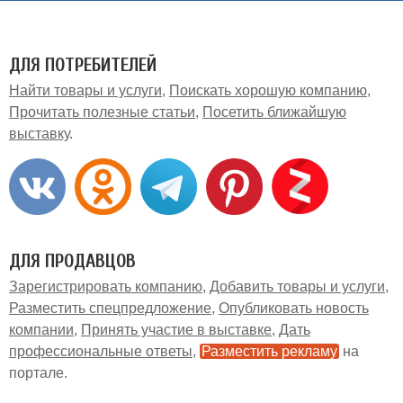
ДЛЯ ПОТРЕБИТЕЛЕЙ
Найти товары и услуги
Поискать хорошую компанию
Прочитать полезные статьи
Посетить ближайшую
выставку
ДЛЯ ПРОДАВЦОВ
Зарегистрировать компанию
Добавить товары и услуги
Разместить спецпредложение
Опубликовать новость
компании
Принять участие в выставке
Дать
профессиональные ответы
Разместить рекламу
на
портале