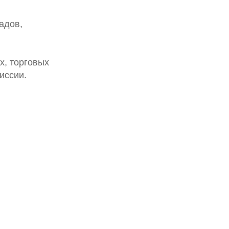
адов,
х, торговых
иссии.