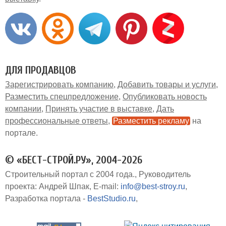
ДЛЯ ПРОДАВЦОВ
Зарегистрировать компанию
Добавить товары и услуги
Разместить спецпредложение
Опубликовать новость
компании
Принять участие в выставке
Дать
профессиональные ответы
Разместить рекламу
на
портале
© «БЕСТ-СТРОЙ.РУ», 2004-2026
Строительный портал с 2004 года.
Руководитель
проекта: Андрей Шпак
E-mail:
info@best-stroy.ru
Разработка портала -
BestStudio.ru