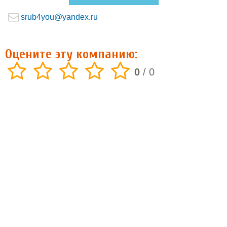
srub4you@yandex.ru
Оцените эту компанию:
0
/
0