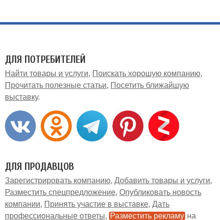
ДЛЯ ПОТРЕБИТЕЛЕЙ
Найти товары и услуги
Поискать хорошую компанию
Прочитать полезные статьи
Посетить ближайшую
выставку
ДЛЯ ПРОДАВЦОВ
Зарегистрировать компанию
Добавить товары и услуги
Разместить спецпредложение
Опубликовать новость
компании
Принять участие в выставке
Дать
профессиональные ответы
Разместить рекламу
на