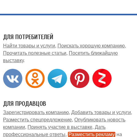
ДЛЯ ПОТРЕБИТЕЛЕЙ
Найти товары и услуги
Поискать хорошую компанию
Прочитать полезные статьи
Посетить ближайшую
выставку
ДЛЯ ПРОДАВЦОВ
Зарегистрировать компанию
Добавить товары и услуги
Разместить спецпредложение
Опубликовать новость
компании
Принять участие в выставке
Дать
профессиональные ответы
Разместить рекламу
на