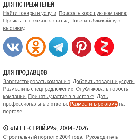
ДЛЯ ПОТРЕБИТЕЛЕЙ
Найти товары и услуги
Поискать хорошую компанию
Прочитать полезные статьи
Посетить ближайшую
выставку
ДЛЯ ПРОДАВЦОВ
Зарегистрировать компанию
Добавить товары и услуги
Разместить спецпредложение
Опубликовать новость
компании
Принять участие в выставке
Дать
профессиональные ответы
Разместить рекламу
на
портале
© «БЕСТ-СТРОЙ.РУ», 2004-2026
Строительный портал с 2004 года.
Руководитель