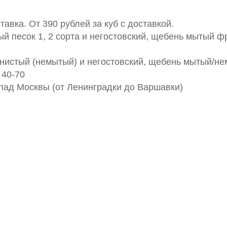
авка. От 390 рублей за куб с доставкой.
й песок 1, 2 сорта и негостовский, щебень мытый фр
рнистый (немытый) и негостовский, щебень мытый/н
 40-70
апад Москвы (от Ленинградки до Варшавки)