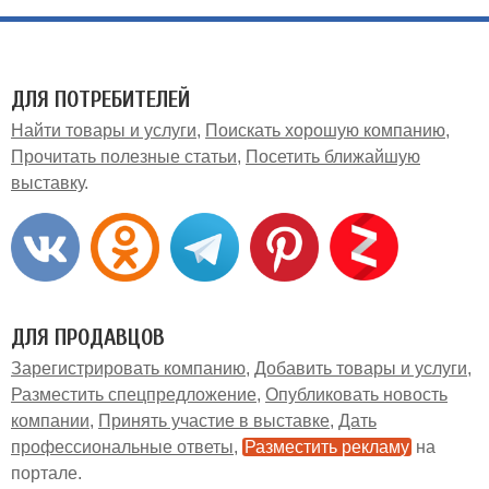
ДЛЯ ПОТРЕБИТЕЛЕЙ
Найти товары и услуги
Поискать хорошую компанию
Прочитать полезные статьи
Посетить ближайшую
выставку
ДЛЯ ПРОДАВЦОВ
Зарегистрировать компанию
Добавить товары и услуги
Разместить спецпредложение
Опубликовать новость
компании
Принять участие в выставке
Дать
профессиональные ответы
Разместить рекламу
на
портале