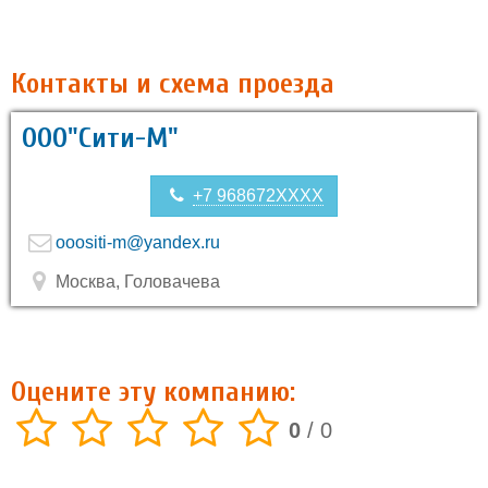
Контакты и схема проезда
ООО"Сити-М"
+7 968672XXXX
ooositi-m@yandex.ru
Москва, Головачева
Оцените эту компанию:
0
/
0