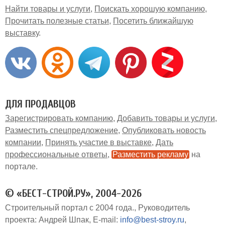
Найти товары и услуги
Поискать хорошую компанию
Прочитать полезные статьи
Посетить ближайшую
выставку
ДЛЯ ПРОДАВЦОВ
Зарегистрировать компанию
Добавить товары и услуги
Разместить спецпредложение
Опубликовать новость
компании
Принять участие в выставке
Дать
профессиональные ответы
Разместить рекламу
на
портале
© «БЕСТ-СТРОЙ.РУ», 2004-2026
Строительный портал с 2004 года.
Руководитель
проекта: Андрей Шпак
E-mail:
info@best-stroy.ru