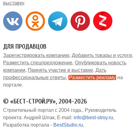
выставку
ДЛЯ ПРОДАВЦОВ
Зарегистрировать компанию
Добавить товары и услуги
Разместить спецпредложение
Опубликовать новость
компании
Принять участие в выставке
Дать
профессиональные ответы
Разместить рекламу
на
портале
© «БЕСТ-СТРОЙ.РУ», 2004-2026
Строительный портал с 2004 года.
Руководитель
проекта: Андрей Шпак
E-mail:
info@best-stroy.ru
Разработка портала -
BestStudio.ru