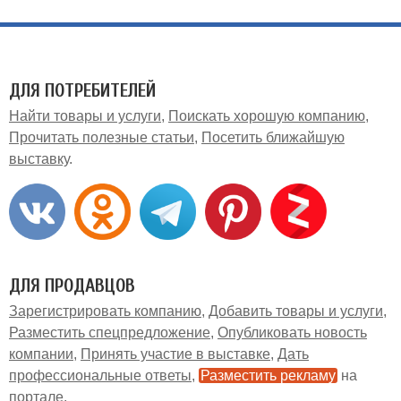
ДЛЯ ПОТРЕБИТЕЛЕЙ
Найти товары и услуги
Поискать хорошую компанию
Прочитать полезные статьи
Посетить ближайшую
выставку
ДЛЯ ПРОДАВЦОВ
Зарегистрировать компанию
Добавить товары и услуги
Разместить спецпредложение
Опубликовать новость
компании
Принять участие в выставке
Дать
профессиональные ответы
Разместить рекламу
на
портале