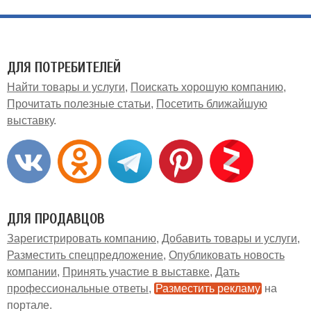
ДЛЯ ПОТРЕБИТЕЛЕЙ
Найти товары и услуги
Поискать хорошую компанию
Прочитать полезные статьи
Посетить ближайшую
выставку
ДЛЯ ПРОДАВЦОВ
Зарегистрировать компанию
Добавить товары и услуги
Разместить спецпредложение
Опубликовать новость
компании
Принять участие в выставке
Дать
профессиональные ответы
Разместить рекламу
на
портале