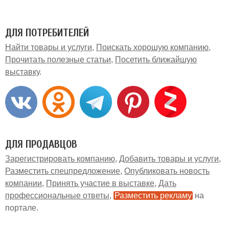
ДЛЯ ПОТРЕБИТЕЛЕЙ
Найти товары и услуги
Поискать хорошую компанию
Прочитать полезные статьи
Посетить ближайшую
выставку
ДЛЯ ПРОДАВЦОВ
Зарегистрировать компанию
Добавить товары и услуги
Разместить спецпредложение
Опубликовать новость
компании
Принять участие в выставке
Дать
профессиональные ответы
Разместить рекламу
на
портале