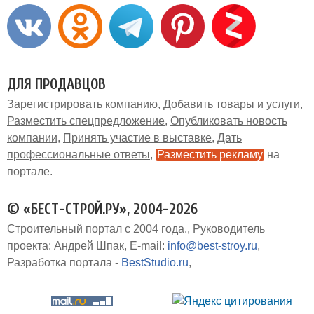
ДЛЯ ПРОДАВЦОВ
Зарегистрировать компанию
Добавить товары и услуги
Разместить спецпредложение
Опубликовать новость
компании
Принять участие в выставке
Дать
профессиональные ответы
Разместить рекламу
на
портале
© «БЕСТ-СТРОЙ.РУ», 2004-2026
Строительный портал с 2004 года.
Руководитель
проекта: Андрей Шпак
E-mail:
info@best-stroy.ru
Разработка портала -
BestStudio.ru