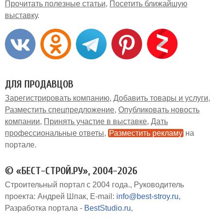
Прочитать полезные статьи
Посетить ближайшую
выставку
ДЛЯ ПРОДАВЦОВ
Зарегистрировать компанию
Добавить товары и услуги
Разместить спецпредложение
Опубликовать новость
компании
Принять участие в выставке
Дать
профессиональные ответы
Разместить рекламу
на
портале
© «БЕСТ-СТРОЙ.РУ», 2004-2026
Строительный портал с 2004 года.
Руководитель
проекта: Андрей Шпак
E-mail:
info@best-stroy.ru
Разработка портала -
BestStudio.ru