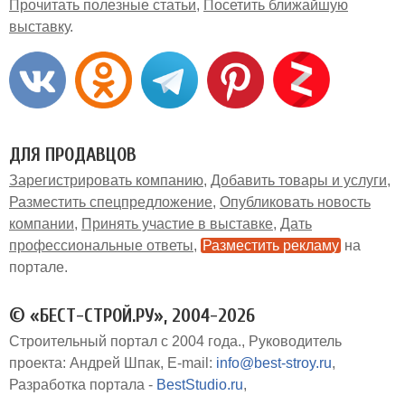
Прочитать полезные статьи
Посетить ближайшую
выставку
ДЛЯ ПРОДАВЦОВ
Зарегистрировать компанию
Добавить товары и услуги
Разместить спецпредложение
Опубликовать новость
компании
Принять участие в выставке
Дать
профессиональные ответы
Разместить рекламу
на
портале
© «БЕСТ-СТРОЙ.РУ», 2004-2026
Строительный портал с 2004 года.
Руководитель
проекта: Андрей Шпак
E-mail:
info@best-stroy.ru
Разработка портала -
BestStudio.ru