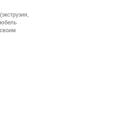
экструзия,
дюбель
 своим