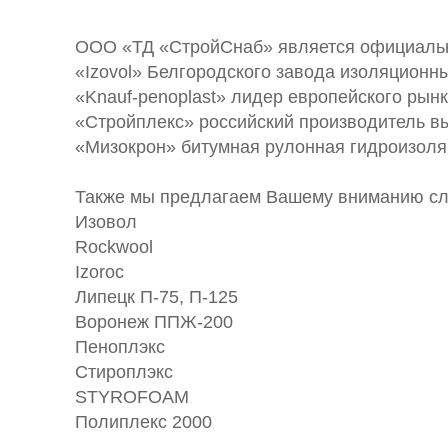
ООО «ТД «СтройСнаб» является официаль
«Izovol» Белгородского завода изоляционн
«Knauf-penoplast» лидер европейского рын
«Стройплекс» российский производитель в
«Мизокрон» битумная рулонная гидроизоля
Также мы предлагаем Вашему вниманию с
Изовол
Rockwool
Izoroc
Липецк П-75, П-125
Воронеж ППЖ-200
Пеноплэкс
Стироплэкс
STYROFOAM
Полиплекс 2000