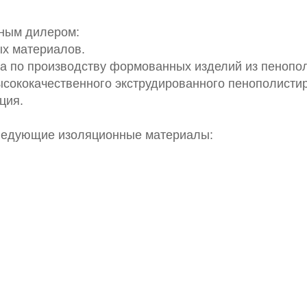
ным дилером:
ых материалов.
ка по производству формованных изделий из пенопо
ысококачественного экструдированного пенополисти
ция.
ледующие изоляционные материалы: