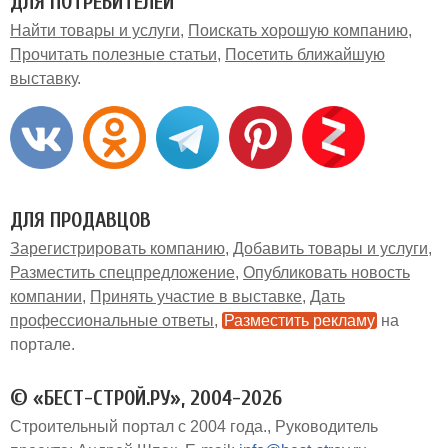
ДЛЯ ПОТРЕБИТЕЛЕЙ
Найти товары и услуги
Поискать хорошую компанию
Прочитать полезные статьи
Посетить ближайшую
выставку
ДЛЯ ПРОДАВЦОВ
Зарегистрировать компанию
Добавить товары и услуги
Разместить спецпредложение
Опубликовать новость
компании
Принять участие в выставке
Дать
профессиональные ответы
Разместить рекламу
на
портале
© «БЕСТ-СТРОЙ.РУ», 2004-2026
Строительный портал с 2004 года.
Руководитель