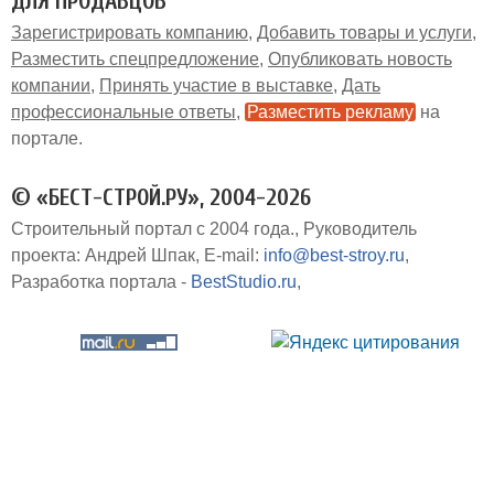
ДЛЯ ПРОДАВЦОВ
Зарегистрировать компанию
Добавить товары и услуги
Разместить спецпредложение
Опубликовать новость
компании
Принять участие в выставке
Дать
профессиональные ответы
Разместить рекламу
на
портале
© «БЕСТ-СТРОЙ.РУ», 2004-2026
Строительный портал с 2004 года.
Руководитель
проекта: Андрей Шпак
E-mail:
info@best-stroy.ru
Разработка портала -
BestStudio.ru