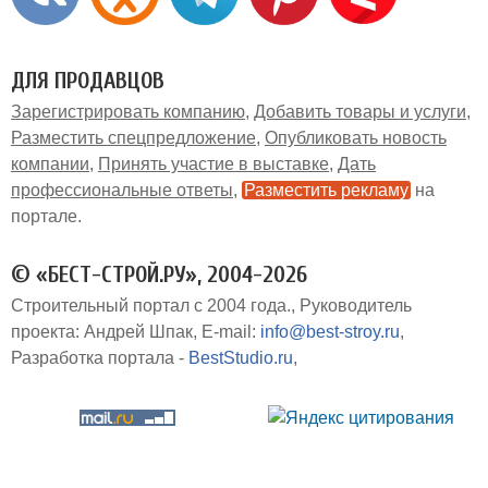
ДЛЯ ПРОДАВЦОВ
Зарегистрировать компанию
Добавить товары и услуги
Разместить спецпредложение
Опубликовать новость
компании
Принять участие в выставке
Дать
профессиональные ответы
Разместить рекламу
на
портале
© «БЕСТ-СТРОЙ.РУ», 2004-2026
Строительный портал с 2004 года.
Руководитель
проекта: Андрей Шпак
E-mail:
info@best-stroy.ru
Разработка портала -
BestStudio.ru