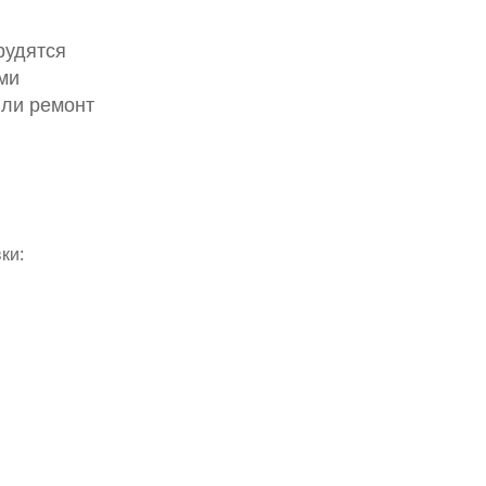
рудятся
ми
или ремонт
ки: