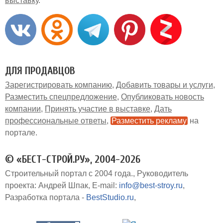
выставку
ДЛЯ ПРОДАВЦОВ
Зарегистрировать компанию
Добавить товары и услуги
Разместить спецпредложение
Опубликовать новость
компании
Принять участие в выставке
Дать
профессиональные ответы
Разместить рекламу
на
портале
© «БЕСТ-СТРОЙ.РУ», 2004-2026
Строительный портал с 2004 года.
Руководитель
проекта: Андрей Шпак
E-mail:
info@best-stroy.ru
Разработка портала -
BestStudio.ru