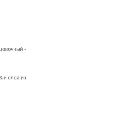
цовочный -
3-и слоя из