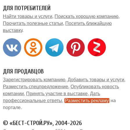
ДЛЯ ПОТРЕБИТЕЛЕЙ
Найти товары и услуги
Поискать хорошую компанию
Прочитать полезные статьи
Посетить ближайшую
выставку
ДЛЯ ПРОДАВЦОВ
Зарегистрировать компанию
Добавить товары и услуги
Разместить спецпредложение
Опубликовать новость
компании
Принять участие в выставке
Дать
профессиональные ответы
Разместить рекламу
на
портале
© «БЕСТ-СТРОЙ.РУ», 2004-2026