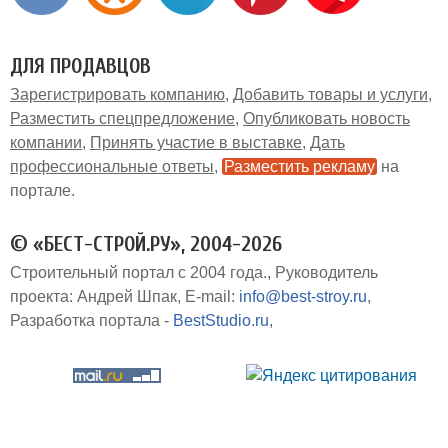
ДЛЯ ПРОДАВЦОВ
Зарегистрировать компанию
Добавить товары и услуги
Разместить спецпредложение
Опубликовать новость
компании
Принять участие в выставке
Дать
профессиональные ответы
Разместить рекламу
на
портале
© «БЕСТ-СТРОЙ.РУ», 2004-2026
Строительный портал с 2004 года.
Руководитель
проекта: Андрей Шпак
E-mail:
info@best-stroy.ru
Разработка портала -
BestStudio.ru