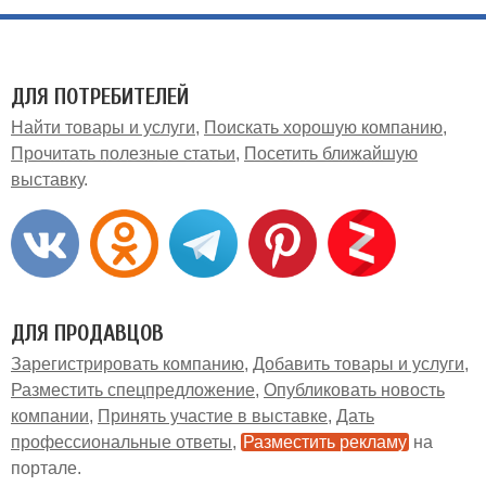
ДЛЯ ПОТРЕБИТЕЛЕЙ
Найти товары и услуги
Поискать хорошую компанию
Прочитать полезные статьи
Посетить ближайшую
выставку
ДЛЯ ПРОДАВЦОВ
Зарегистрировать компанию
Добавить товары и услуги
Разместить спецпредложение
Опубликовать новость
компании
Принять участие в выставке
Дать
профессиональные ответы
Разместить рекламу
на
портале