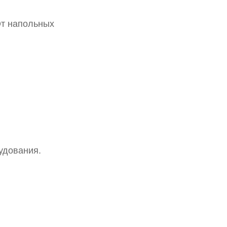
От напольных
удования.