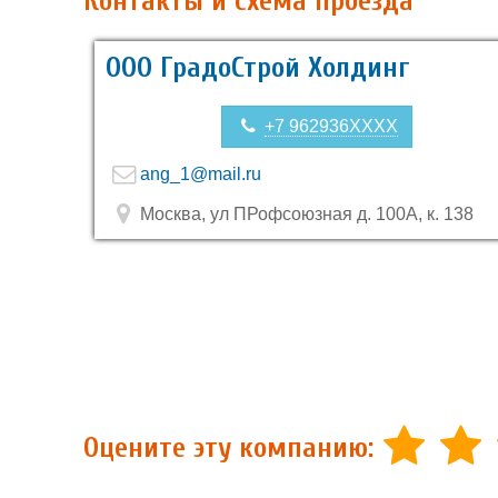
Контакты и схема проезда
ООО ГрадоСтрой Холдинг
+7 962936XXXX
ang_1@mail.ru
Москва, ул ПРофсоюзная д. 100А, к. 138
Оцените эту компанию: