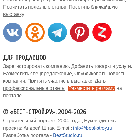
Прочитать полезные статьи
Посетить ближайшую
выставку
ДЛЯ ПРОДАВЦОВ
Зарегистрировать компанию
Добавить товары и услуги
Разместить спецпредложение
Опубликовать новость
компании
Принять участие в выставке
Дать
профессиональные ответы
Разместить рекламу
на
портале
© «БЕСТ-СТРОЙ.РУ», 2004-2026
Строительный портал с 2004 года.
Руководитель
проекта: Андрей Шпак
E-mail:
info@best-stroy.ru
Разработка портала -
BestStudio.ru