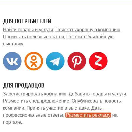
ДЛЯ ПОТРЕБИТЕЛЕЙ
Найти товары и услуги
Поискать хорошую компанию
Прочитать полезные статьи
Посетить ближайшую
выставку
ДЛЯ ПРОДАВЦОВ
Зарегистрировать компанию
Добавить товары и услуги
Разместить спецпредложение
Опубликовать новость
компании
Принять участие в выставке
Дать
профессиональные ответы
Разместить рекламу
на
портале