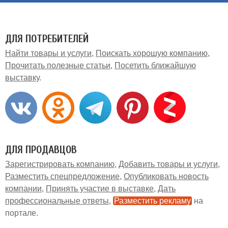
ДЛЯ ПОТРЕБИТЕЛЕЙ
Найти товары и услуги
Поискать хорошую компанию
Прочитать полезные статьи
Посетить ближайшую
выставку
ДЛЯ ПРОДАВЦОВ
Зарегистрировать компанию
Добавить товары и услуги
Разместить спецпредложение
Опубликовать новость
компании
Принять участие в выставке
Дать
профессиональные ответы
Разместить рекламу
на
портале