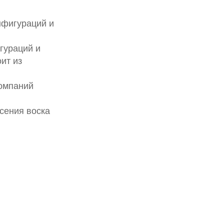
нфигураций и
гураций и
ит из
компаний
сения воска