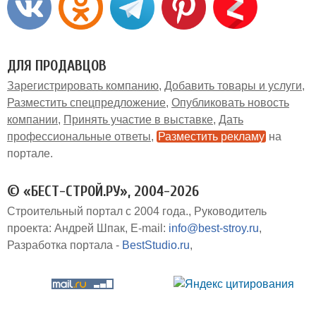
ДЛЯ ПРОДАВЦОВ
Зарегистрировать компанию
Добавить товары и услуги
Разместить спецпредложение
Опубликовать новость
компании
Принять участие в выставке
Дать
профессиональные ответы
Разместить рекламу
на
портале
© «БЕСТ-СТРОЙ.РУ», 2004-2026
Строительный портал с 2004 года.
Руководитель
проекта: Андрей Шпак
E-mail:
info@best-stroy.ru
Разработка портала -
BestStudio.ru