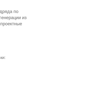
одряда по
генерации из
 проектные
ки: