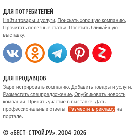
ДЛЯ ПОТРЕБИТЕЛЕЙ
Найти товары и услуги
Поискать хорошую компанию
Прочитать полезные статьи
Посетить ближайшую
выставку
ДЛЯ ПРОДАВЦОВ
Зарегистрировать компанию
Добавить товары и услуги
Разместить спецпредложение
Опубликовать новость
компании
Принять участие в выставке
Дать
профессиональные ответы
Разместить рекламу
на
портале
© «БЕСТ-СТРОЙ.РУ», 2004-2026