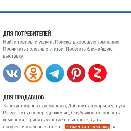
ДЛЯ ПОТРЕБИТЕЛЕЙ
Найти товары и услуги
Поискать хорошую компанию
Прочитать полезные статьи
Посетить ближайшую
выставку
ДЛЯ ПРОДАВЦОВ
Зарегистрировать компанию
Добавить товары и услуги
Разместить спецпредложение
Опубликовать новость
компании
Принять участие в выставке
Дать
профессиональные ответы
Разместить рекламу
на