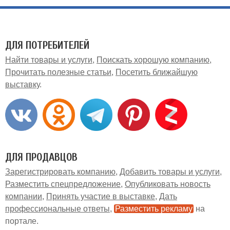
ДЛЯ ПОТРЕБИТЕЛЕЙ
Найти товары и услуги
Поискать хорошую компанию
Прочитать полезные статьи
Посетить ближайшую
выставку
ДЛЯ ПРОДАВЦОВ
Зарегистрировать компанию
Добавить товары и услуги
Разместить спецпредложение
Опубликовать новость
компании
Принять участие в выставке
Дать
профессиональные ответы
Разместить рекламу
на
портале