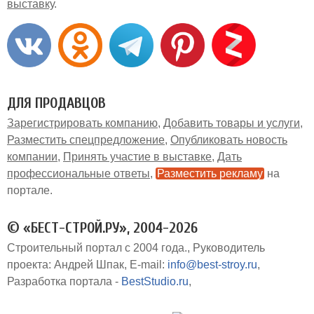
выставку
ДЛЯ ПРОДАВЦОВ
Зарегистрировать компанию
Добавить товары и услуги
Разместить спецпредложение
Опубликовать новость
компании
Принять участие в выставке
Дать
профессиональные ответы
Разместить рекламу
на
портале
© «БЕСТ-СТРОЙ.РУ», 2004-2026
Строительный портал с 2004 года.
Руководитель
проекта: Андрей Шпак
E-mail:
info@best-stroy.ru
Разработка портала -
BestStudio.ru